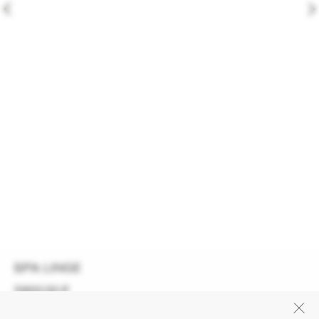
БРА LINGE
5900,00
₽
Бра Linge представлен в размерах — XS, S, M, L