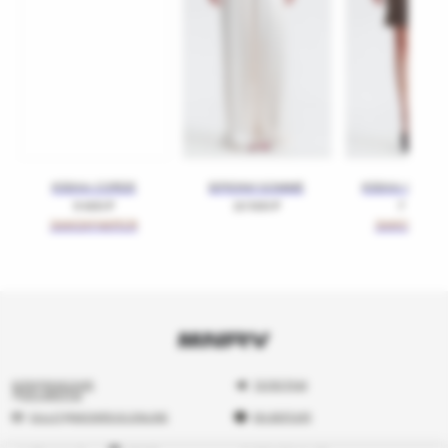
ЮБКА CORDE
БРЮКИ SOMME
ЮБКА CUPRO 
9 600
₽
10 500
₽
7 300
₽
ЮРИДИЧЕСКИЕ
ТЕЛЕГРАМ
ДОКУМЕНТЫ
SALUT@MONREVE.ONLINE
EN ВЕРСИЯ