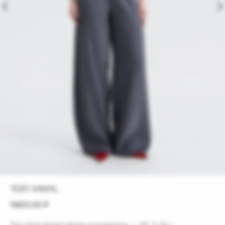
ТОП VINYL
5800,00
₽
Топ Vinyl представлен в размерах — XS, S, M, L