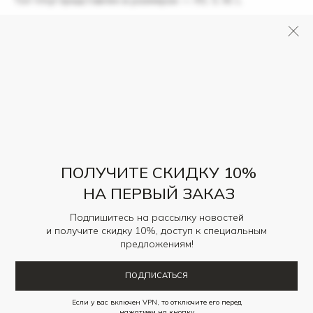
Состав — 100% полиэстер
Размерные характеристики изделия:
XS: обхват груди — 82 см
S: обхват груди — 86 см
M: обхват груди — 90 см
L: обхват груди — 94 см
РАЗМЕРНАЯ СЕТКА
ПАРАМЕТРЫ МОДЕЛИ
РАЗМЕРНАЯ СЕТКА
ПОЛУЧИТЕ СКИДКУ 10%
НА ПЕРВЫЙ ЗАКАЗ
Подпишитесь на рассылку новостей
и получите скидку 10%, доступ к специальным
предложениям!
ПОДПИСАТЬСЯ
Если у вас включен VPN, то отключите его перед
нажатием на кнопку