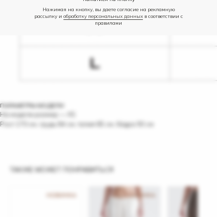
Нажимая на кнопку, вы даете согласие на рекламную
рассылку и
обработку персональных данных
в соответствии с
правилами
ПАРАМЕТРЫ МОДЕЛИ
На модели размер — XS
Рост 170 см, грудь 84 см, талия 65 см, бёдра 93 см
ТАКЖЕ МОЖЕТ ПОНРАВИТЬСЯ
НОВИНКА
НОВИНКА
НОВ