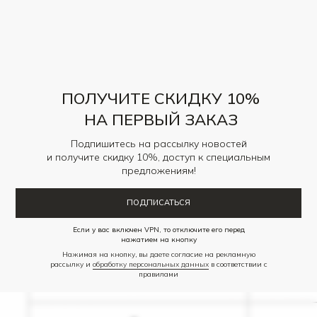
Состав — 100% шерсть; подклад: 55% полиэстер, 45%
вискоза
РАЗМЕРНАЯ СЕТКА
РАЗМЕРНАЯ СЕТКА
ПОЛУЧИТЕ СКИДКУ 10%
НА ПЕРВЫЙ ЗАКАЗ
Подпишитесь на рассылку новостей
и получите скидку 10%, доступ к специальным
предложениям!
ПОДПИСАТЬСЯ
Если у вас включен VPN, то отключите его перед
нажатием на кнопку
Нажимая на кнопку, вы даете согласие на рекламную
рассылку и
обработку персональных данных
в соответствии с
правилами