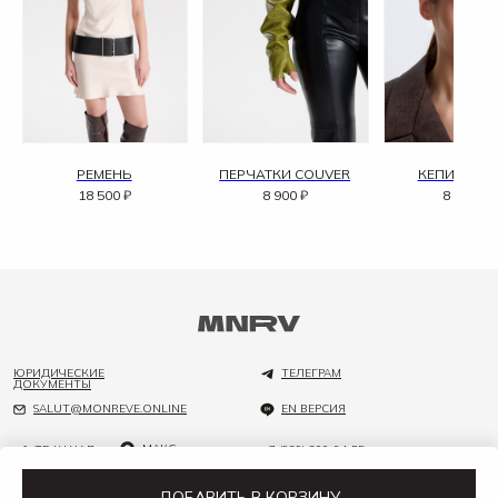
РЕМЕНЬ
ПЕРЧАТКИ COUVER
КЕПИ COUV
18 500
₽
8 900
₽
8 100
₽
ЮРИДИЧЕСКИЕ
ТЕЛЕГРАМ
ДОКУМЕНТЫ
SALUT@MONREVE.ONLINE
EN ВЕРСИЯ
МАКС
ТГ-КАНАЛ
+7 (929) 200-04-55
ДОБАВИТЬ В КОРЗИНУ