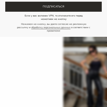
ПОДПИСАТЬСЯ
Если у вас включен VPN, то отключите его перед
нажатием на кнопку
Нажимая на кнопку, вы даете согласие на рекламную
MONRÊVE ВЫБИРАЮТ
рассылку и
обработку персональных данных
в соответствии с
правилами