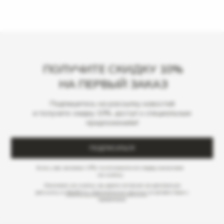
ПОЛУЧИТЕ СКИДКУ 10%
НА ПЕРВЫЙ ЗАКАЗ
Подпишитесь на рассылку новостей
и получите скидку 10%, доступ к специальным
предложениям!
ПОДПИСАТЬСЯ
Если у вас включен VPN, то отключите его перед нажатием
на кнопку
Нажимая на кнопку, вы даете согласие на рекламную
рассылку и
обработку персональных данных
в соответствии с
правилами